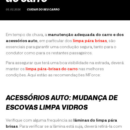
05.02.2024
CUIDAR DO SEU CARRO
Em tempo de chuva, a
manutenção adequada do carro
e dos
acessórios auto
, em particular dos
limpa pára brisas
, são
essenciais para garantir uma condução segura, tanto para o
condutor como para os restantes passageiros.
Para assegurar que terá uma boa visibilidade na estrada, deverá
manter os
limpa pára-brisas do carro
nas melhores
condições. Aqui estão as recomendações MForce:
ACESSÓRIOS AUTO: MUDANÇA DE
ESCOVAS LIMPA VIDROS
Verifique com alguma frequência as
lâminas do limpa pára
brisas
. Para verificar se a lâmina está suja, deverá retirá-la com