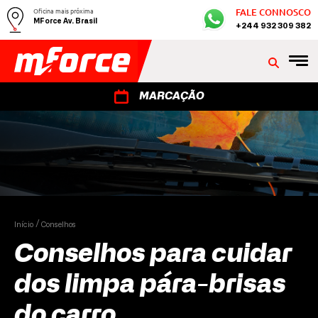
Oficina mais próxima
FALE CONNOSCO
MForce Av. Brasil
+244 932 309 382
MARCAÇÃO
Início
Conselhos
Conselhos para cuidar
dos limpa pára-brisas
do carro