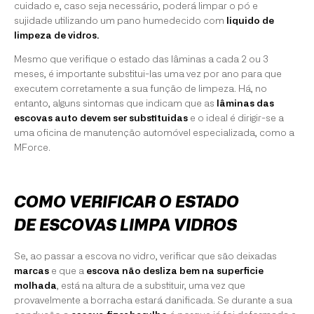
cuidado e, caso seja necessário, poderá limpar o pó e
sujidade utilizando um pano humedecido com
liquido de
limpeza de vidros.
Mesmo que verifique o estado das lâminas a cada 2 ou 3
meses, é importante substitui-las uma vez por ano para que
executem corretamente a sua função de limpeza. Há, no
entanto, alguns sintomas que indicam que as
lâminas das
escovas auto devem ser substituidas
e o ideal é dirigir-se a
uma oficina de manutenção automóvel especializada, como a
MForce.
COMO VERIFICAR O ESTADO
DE ESCOVAS LIMPA VIDROS
Se, ao passar a escova no vidro, verificar que são deixadas
marcas
e que a
escova não desliza bem na superficie
molhada
, está na altura de a substituir, uma vez que
provavelmente a borracha estará danificada. Se durante a sua