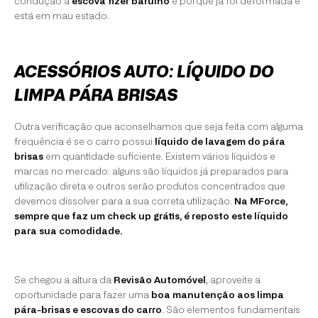
condução a
escova fizer barulho
é porque já foi deformada e
está em mau estado.
ACESSÓRIOS AUTO: LÍQUIDO DO
LIMPA PÁRA BRISAS
Outra verificação que aconselhamos que seja feita com alguma
frequência é se o carro possui
líquido de lavagem do pára
brisas
em quantidade suficiente. Existem vários líquidos e
marcas no mercado: alguns são líquidos já preparados para
utilização direta e outros serão produtos concentrados que
devemos dissolver para a sua correta utilização.
Na MForce,
sempre que faz um check up grátis, é reposto este líquido
para sua comodidade.
Se chegou a altura da
Revisão Automóvel
, aproveite a
oportunidade para fazer uma
boa manutenção aos limpa
pára-brisas e escovas do carro
. São elementos fundamentais