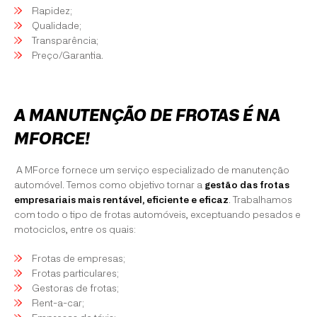
Rapidez;
Qualidade;
Transparência;
Preço/Garantia.
A MANUTENÇÃO DE FROTAS É NA
MFORCE!
A MForce fornece um serviço especializado de manutenção
automóvel. Temos como objetivo tornar a
gestão das frotas
empresariais mais rentável, eficiente e eficaz
. Trabalhamos
com todo o tipo de frotas automóveis, exceptuando pesados e
motociclos, entre os quais:
Frotas de empresas;
Frotas particulares;
Gestoras de frotas;
Rent-a-car;