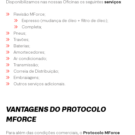
Disponibilizamos nas nossas Oficinas os seguintes
serviços
:
Revisão MForce;
Expresso (mudança de óleo + filtro de óleo);
Completa;
Pneus;
Travões;
Baterias;
Amortecedores;
Ar condicionado;
Transmissão;
Correia de Distribuição;
Embraiagens;
Outros serviços adicionais.
VANTAGENS DO PROTOCOLO
MFORCE
Para além das condições comerciais, o
Protocolo MForce