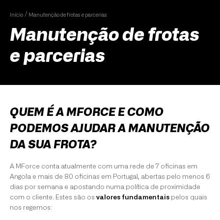
Início
Manutenção de frotas e parcerias
Manutenção de frotas
e parcerias
QUEM É A MFORCE E COMO
PODEMOS AJUDAR A MANUTENÇÃO
DA SUA FROTA?
A MForce conta atualmente com uma rede de 7 oficinas em
Angola e mais de 80 oficinas em Portugal, abertas pelo menos 6
dias por semana e apostando numa política de proximidade
com o cliente. Estes são os
valores fundamentais
pelos quais
nos regemos: