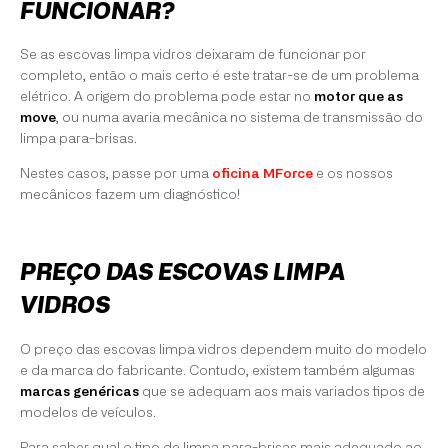
FUNCIONAR?
Se as escovas limpa vidros deixaram de funcionar por
completo, então o mais certo é este tratar-se de um problema
elétrico. A origem do problema pode estar no
motor que as
move
, ou numa avaria mecânica no sistema de transmissão do
limpa para-brisas.
Nestes casos, passe por uma
oficina MForce
e os nossos
mecânicos fazem um diagnóstico!
PREÇO DAS ESCOVAS LIMPA
VIDROS
O preço das escovas limpa vidros dependem muito do modelo
e da marca do fabricante. Contudo, existem também algumas
marcas genéricas
que se adequam aos mais variados tipos de
modelos de veículos.
Para saber qual o tipo de limpa para-brisas mais adequado ao