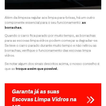
Além da limpeza regular aos limpa para-brisas, há um outro
componente essencial para o seu funcionamento:
as
borrachas.
Quando o carro fica parado por muito tempo, as borrachas
para as escovas limpa vidros podem começar a degradar-se.
Se teve o carro parado durante muito tempo e não retirou as
borrachas, verifique o funcionamento das escovas limpa
vidros.
Se notar algum dos sinais descritos acima, o nosso conselho é
que as
troque assim que possível.
Garanta já as suas
Escovas Limpa Vidros na