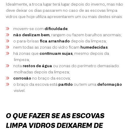
Idealmente, a troca lugar terá lugar depois do inverno, mas não
deve deixar os dias passarem no caso de as escovas limpa
vidros que hoje utiliza apresentarem um ou mais destes sinais:
movem-se com
dificuldade
;
não deslizam bem
, rangem ou fazem barulhos anormais;
o para-brisas
fica arranhado
depois da limpeza;
nem todas as zonas do vidro ficam
humedecidas
;
há zonas que
continuam sujas
, mesmo depois da
limpeza;
nota
restos de água
ou zonas do perímetro demasiado
molhadas depois da limpeza;
corrosão
no braço da escova;
o braço da escova está
partido
ou tem uma
deformação
visível.
O QUE FAZER SE AS ESCOVAS
LIMPA VIDROS DEIXAREM DE