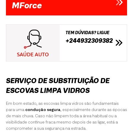
MForce
TEM DÚVIDAS? LIGUE
+244932309382
SERVIÇO DE SUBSTITUIÇÃO DE
ESCOVAS LIMPA VIDROS
Em bom estado, as escovas limpa vidros são fundamentais
para uma
condução segura
, especialmente durante as épocas
de mais chuva. Caso não limpem toda a área habitual ou a
visibilidade continue fraca mesmo depois de as ligar, está a
comprometer a sua segurança na estrada.