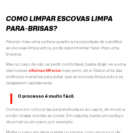
COMO LIMPAR ESCOVAS LIMPA
PARA-BRISAS?
Para ter mais uma certeza quanto à necessidade de substituir
as escovas limpa vidros, pode experimentar fazer-lhes uma
limpeza.
Mas no caso de não se sentir confortável, basta dirigir-se a uma
das nossas
oficinas MForce
mais perto de si. Esta é uma das
melhores maneiras para evitar que as escovas limpa vidros se
desgastem rapidamente.
O processo é muito fácil.
Comece por colocá-las perpendiculares ao capot, de modo a
poder chegar a todas as zonas. Em seguida, basta um pedaço
de jornal ou um pano, por exemplo.
Molhe o pano em água quente ou morna, com um pouco de