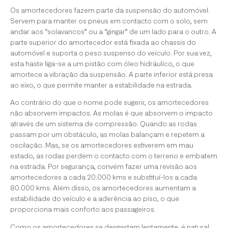
Os amortecedores fazem parte da suspensão do automóvel.
Servem para manter os pneus em contacto com o solo, sem
andar aos “solavancos” ou a “gingar” de um lado para o outro. A
parte superior do amortecedor está fixada ao chassis do
automóvel e suporta o peso suspenso do veículo. Por sua vez,
esta haste liga-se a um pistão com óleo hidráulico, o que
amortece a vibração da suspensão. A parte inferior está presa
ao eixo, o que permite manter a estabilidade na estrada.
Ao contrário do que o nome pode sugerir, os amortecedores
não absorvem impactos. As molas é que absorvem o impacto
através de um sistema de compressão. Quando as rodas
passam por um obstáculo, as molas balançam e repetem a
oscilação. Mas, se os amortecedores estiverem em mau
estado, as rodas perdem o contacto com o terreno e embatem
na estrada. Por segurança, convém fazer uma revisão aos
amortecedores a cada 20.000 kms e substituí-los a cada
80.000 kms. Além disso, os amortecedores aumentam a
estabilidade do veículo e a aderência ao piso, o que
proporciona mais conforto aos passageiros.
Como os amortecedores se desgastam lentamente, é natural