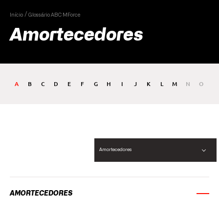
Início
Glossário ABC MForce
Amortecedores
A
B
C
D
E
F
G
H
I
J
K
L
M
N
O
P
Amortecedores
AMORTECEDORES