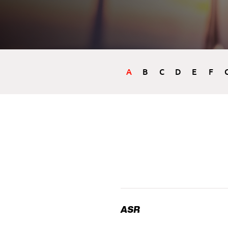
A
B
C
D
E
F
ASR