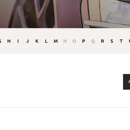
G
H
I
J
K
L
M
N
O
P
Q
R
S
T