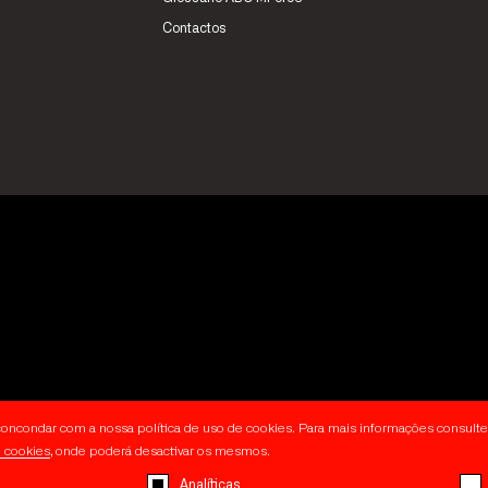
Contactos
a concondar com a nossa política de uso de cookies. Para mais informações consulte
e cookies
, onde poderá desactivar os mesmos.
Analíticas