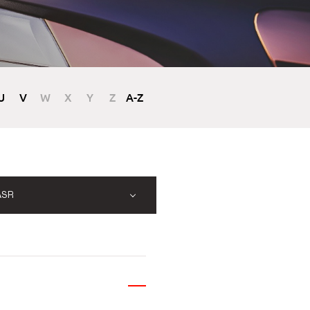
U
V
W
X
Y
Z
A-Z
ASR