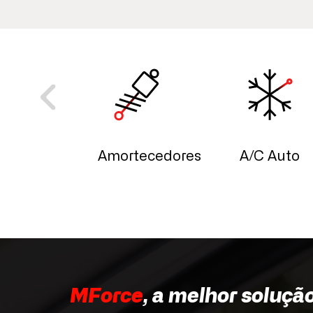
rnador
Amortecedores
A/C Auto
MForce
, a melhor soluçã