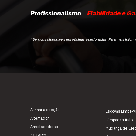
Profissionalismo
Fiabilidade e Ga
* Serviços disponíveis em oficinas selecionadas. Para mais infor
Alinhar a direção
Escovas Limpa-V
Alternador
Lâmpadas Auto
Amortecedores
Mudança de Óle
A/C Auto