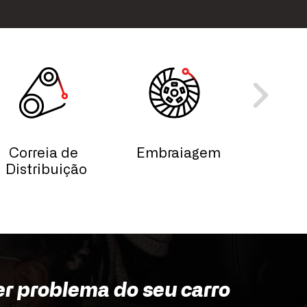
Correia de
Embraiagem
Esc
Distribuição
Lim
Vid
er problema do seu carro