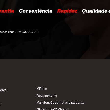
rantia
Conveniência
Rapidez
Qualidade e
mações ligue +244 932 309 382
MForce
idros
Recrutamento
Manutenção de frotas e parcerias
o
Glossário ABC MForce