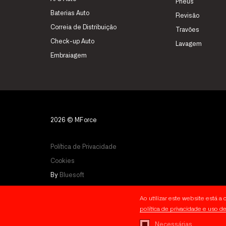
Pneus
Baterias Auto
Revisão
Correia de Distribuição
Travões
Check-up Auto
Lavagem
Embraiagem
2026 © MForce
Política de Privacidade
Cookies
By
Bluesoft
Ao utilizar este website está 
política de privacidade e uso d
Necessárias