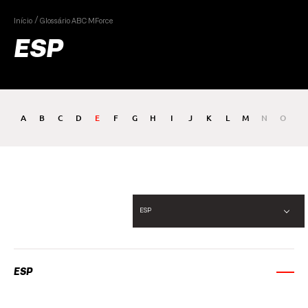
Início
Glossário ABC MForce
ESP
A
B
C
D
E
F
G
H
I
J
K
L
M
N
O
P
ESP
ESP