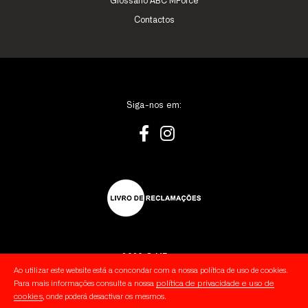
Glossário ABC MForce
Contactos
Siga-nos em:
2026 © MForce
Ao utilizar este website está a concondar com a nossa política de uso de cookies.
política de privacidade e uso de
Para mais informações consulte a nossa
Política de Privacidade
cookies
, onde poderá desactivar os mesmos.