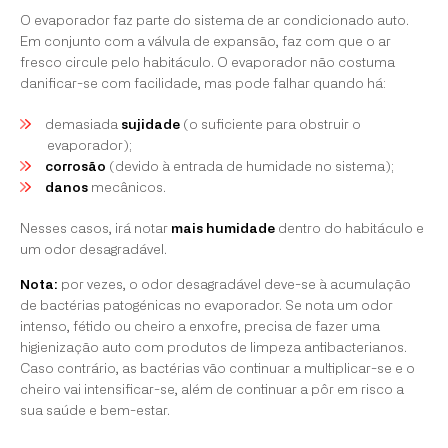
O evaporador faz parte do sistema de ar condicionado auto.
Em conjunto com a válvula de expansão, faz com que o ar
fresco circule pelo habitáculo. O evaporador não costuma
danificar-se com facilidade, mas pode falhar quando há:
demasiada
sujidade
(o suficiente para obstruir o
evaporador);
corrosão
(devido à entrada de humidade no sistema);
danos
mecânicos.
Nesses casos, irá notar
mais humidade
dentro do habitáculo e
um odor desagradável.
Nota:
por vezes, o odor desagradável deve-se à acumulação
de bactérias patogénicas no evaporador. Se nota um odor
intenso, fétido ou cheiro a enxofre, precisa de fazer uma
higienização auto com produtos de limpeza antibacterianos.
Caso contrário, as bactérias vão continuar a multiplicar-se e o
cheiro vai intensificar-se, além de continuar a pôr em risco a
sua saúde e bem-estar.