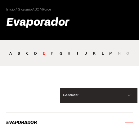
Início
Glossário ABC MForce
Evaporador
A
B
C
D
E
F
G
H
I
J
K
L
M
N
O
P
Evaporador
EVAPORADOR