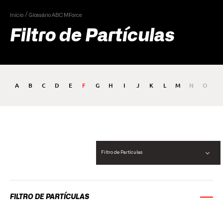
Início
Glossário ABC MForce
Filtro de Partículas
A
B
C
D
E
F
G
H
I
J
K
L
M
N
O
P
Filtro de Partículas
FILTRO DE PARTÍCULAS