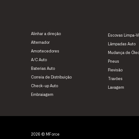
Alinhar a direção
Escovas Limpa-V
Alternador
Lâmpadas Auto
Amortecedores
Mudança de Óle
A/C Auto
Pneus
Baterias Auto
Revisão
Correia de Distribuição
Travões
Check-up Auto
Lavagem
Embraiagem
2026 © MForce