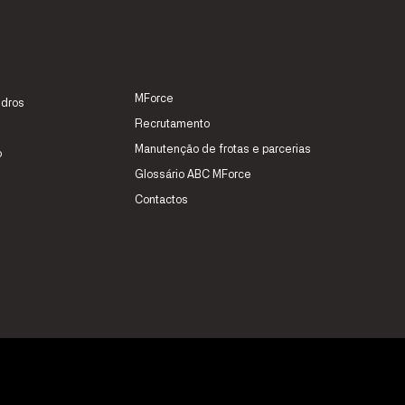
MForce
idros
Recrutamento
Manutenção de frotas e parcerias
o
Glossário ABC MForce
Contactos