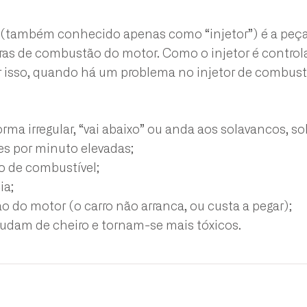
 (também conhecido apenas como “injetor”) é a peça 
ras de combustão do motor. Como o injetor é control
r isso, quando há um problema no injetor de combustív
orma irregular, “vai abaixo” ou anda aos solavancos, 
es por minuto elevadas;
 de combustível;
ia;
ão do motor (o carro não arranca, ou custa a pegar);
udam de cheiro e tornam-se mais tóxicos.