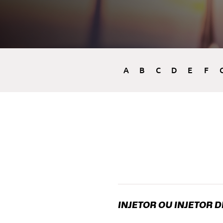
A
B
C
D
E
F
INJETOR OU INJETOR 