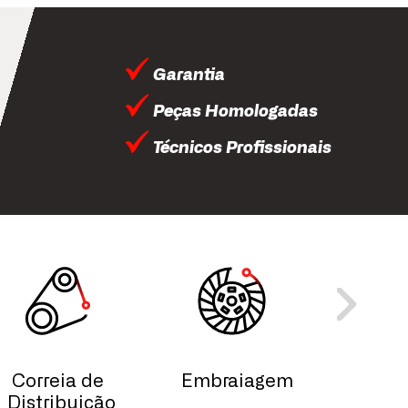
Garantia
Peças Homologadas
Técnicos Profissionais
Correia de
Embraiagem
Esc
Distribuição
Lim