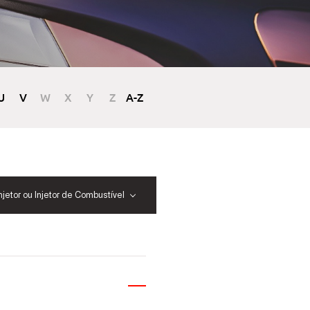
U
V
W
X
Y
Z
A-Z
njetor ou Injetor de Combustível