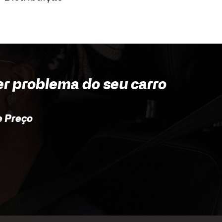
Vid
er problema do seu carro
 Preço