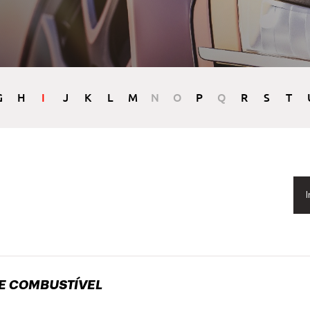
G
H
I
J
K
L
M
N
O
P
Q
R
S
T
I
DE COMBUSTÍVEL