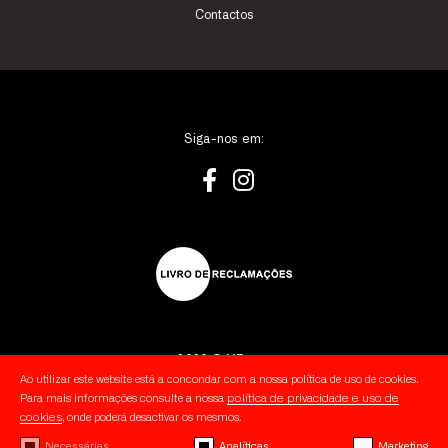
Contactos
Siga-nos em:
2026 © MForce
Ao utilizar este website está a concondar com a nossa política de uso de cookies.
política de privacidade e uso de
Para mais informações consulte a nossa
Política de Privacidade
cookies
, onde poderá desactivar os mesmos.
Cookies
Necessárias
Analíticas
Marketing