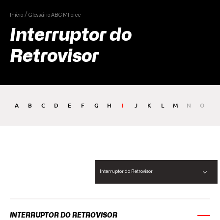
Início
Glossário ABC MForce
Interruptor do
Retrovisor
A
B
C
D
E
F
G
H
I
J
K
L
M
N
O
P
Interruptor do Retrovisor
INTERRUPTOR DO RETROVISOR