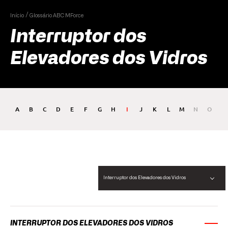
Início
Glossário ABC MForce
Interruptor dos
Elevadores dos Vidros
A
B
C
D
E
F
G
H
I
J
K
L
M
N
O
P
Interruptor dos Elevadores dos Vidros
INTERRUPTOR DOS ELEVADORES DOS VIDROS