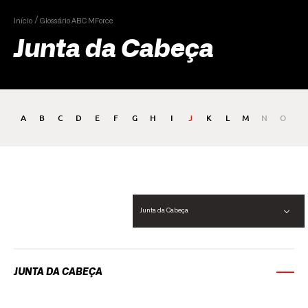
Início
Glossário ABC MForce
Junta da Cabeça
A
B
C
D
E
F
G
H
I
J
K
L
M
N
O
P
Junta da Cabeça
JUNTA DA CABEÇA