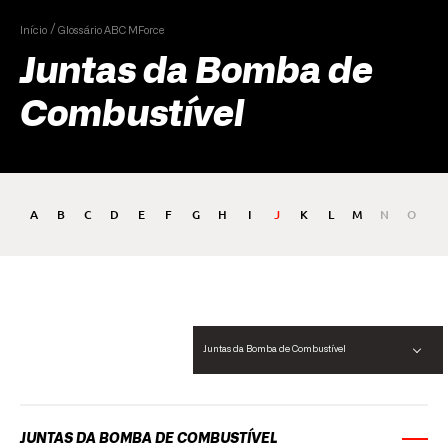
Início
Glossário ABC MForce
Juntas da Bomba de
Combustível
A
B
C
D
E
F
G
H
I
J
K
L
M
N
O
P
Juntas da Bomba de Combustível
JUNTAS DA BOMBA DE COMBUSTÍVEL