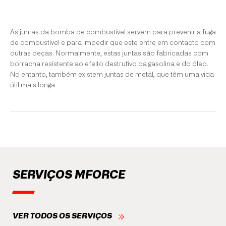
As juntas da bomba de combustível servem para prevenir a fuga
de combustível e para impedir que este entre em contacto com
outras peças. Normalmente, estas juntas são fabricadas com
borracha resistente ao efeito destrutivo da gasolina e do óleo.
No entanto, também existem juntas de metal, que têm uma vida
útil mais longa.
SERVIÇOS MFORCE
VER TODOS OS SERVIÇOS