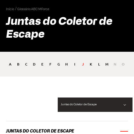
Início
Glossário ABC MForce
Juntas do Coletor de
Escape
A
B
C
D
E
F
G
H
I
J
K
L
M
N
O
P
Juntas do Coletor de Escape
JUNTAS DO COLETOR DE ESCAPE