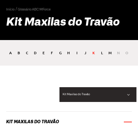
Início
Glossário ABC MForce
Kit Maxilas do Travão
A
B
C
D
E
F
G
H
I
J
K
L
M
N
O
P
Kit Maxilas do Travão
KIT MAXILAS DO TRAVÃO