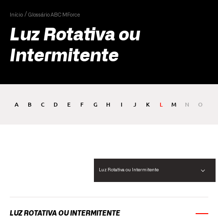
Início
Glossário ABC MForce
Luz Rotativa ou
Intermitente
A
B
C
D
E
F
G
H
I
J
K
L
M
N
O
P
Luz Rotativa ou Intermitente
LUZ ROTATIVA OU INTERMITENTE