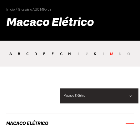
Início
Glossário ABC MForce
Macaco Elétrico
A
B
C
D
E
F
G
H
I
J
K
L
M
N
O
P
Macaco Elétrico
MACACO ELÉTRICO