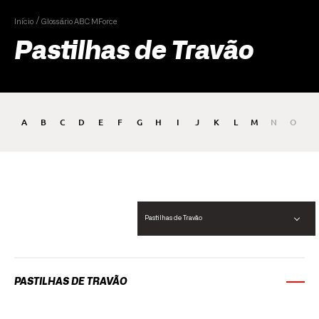
Início
Glossário ABC MForce
Pastilhas de Travão
A
B
C
D
E
F
G
H
I
J
K
L
M
N
O
P
Pastilhas de Travão
PASTILHAS DE TRAVÃO