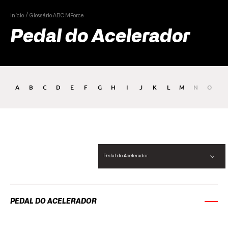
Início
Glossário ABC MForce
Pedal do Acelerador
A
B
C
D
E
F
G
H
I
J
K
L
M
N
O
P
Pedal do Acelerador
PEDAL DO ACELERADOR