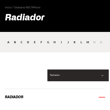
Início
Glossário ABC MForce
Radiador
A
B
C
D
E
F
G
H
I
J
K
L
M
N
O
P
Radiador
RADIADOR