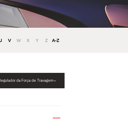
U
V
W
X
Y
Z
A-Z
Regulador da Força de Travagem