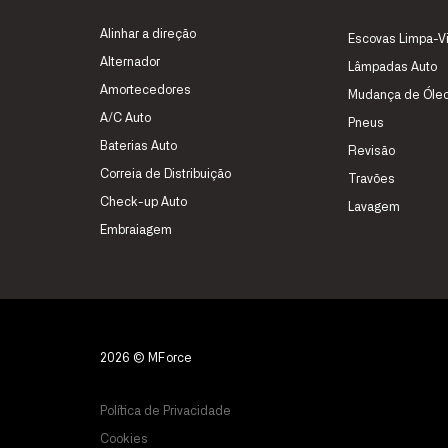
Alinhar a direção
Escovas Limpa-V
Alternador
Lâmpadas Auto
Amortecedores
Mudança de Óle
A/C Auto
Pneus
Baterias Auto
Revisão
Correia de Distribuição
Travões
Check-up Auto
Lavagem
Embraiagem
2026 © MForce
Política de Privacidade
Cookies