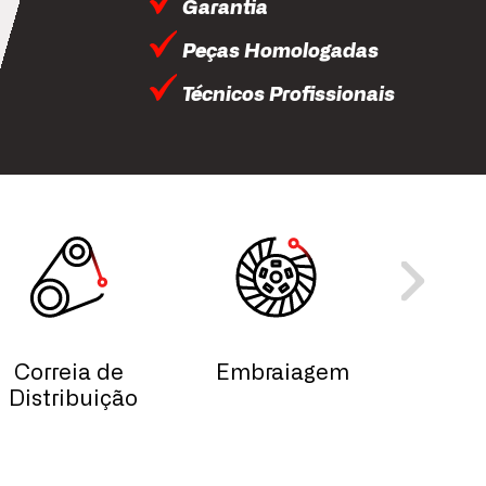
Garantia
Peças Homologadas
Técnicos Profissionais
Correia de
Embraiagem
Esc
Distribuição
Lim
Vid