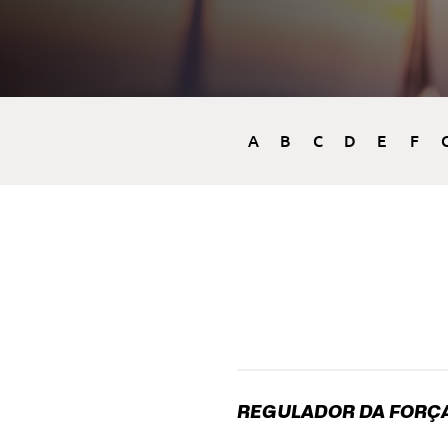
A
B
C
D
E
F
REGULADOR DA FORÇ