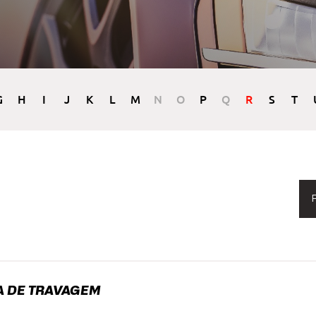
G
H
I
J
K
L
M
N
O
P
Q
R
S
T
A DE TRAVAGEM