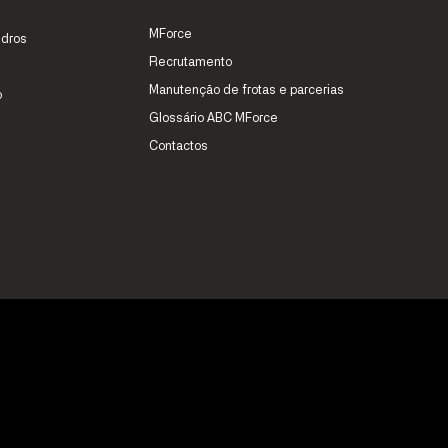
MForce
idros
Recrutamento
Manutenção de frotas e parcerias
o
Glossário ABC MForce
Contactos