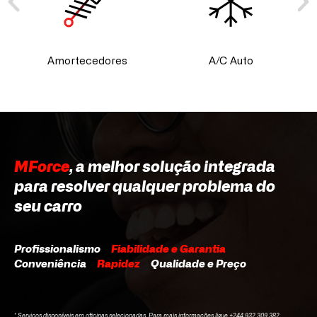
Amortecedores
A/C Auto
MForce
, a melhor solução integrada
para resolver qualquer problema do
seu carro
Profissionalismo
Fiabilidade e Garantia
Conveniência
Rapidez
Qualidade e Preço
* Serviços disponíveis em oficinas selecionadas. Para mais informações ligue +244 932 309 382