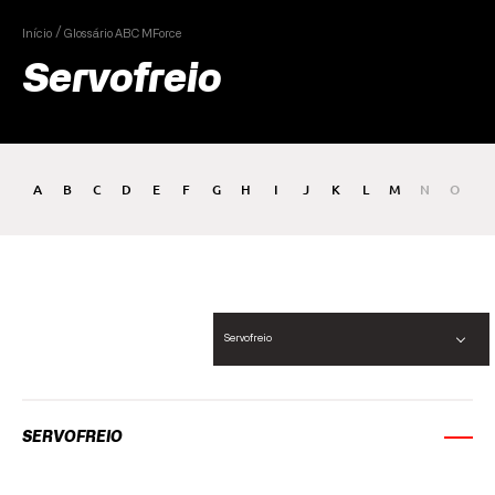
Início
Glossário ABC MForce
Servofreio
A
B
C
D
E
F
G
H
I
J
K
L
M
N
O
P
Servofreio
SERVOFREIO