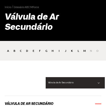
Início
Glossário ABC MForce
Válvula de Ar
Secundário
A
B
C
D
E
F
G
H
I
J
K
L
M
N
O
P
Válvula de Ar Secundário
VÁLVULA DE AR SECUNDÁRIO