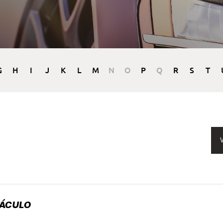
G
H
I
J
K
L
M
N
O
P
Q
R
S
T
V
TÁCULO