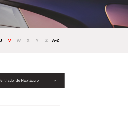
U
V
W
X
Y
Z
A-Z
entilador de Habitáculo