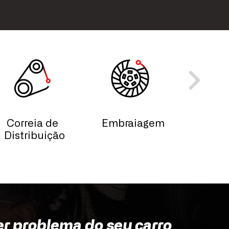
Correia de
Embraiagem
Esc
Distribuição
Lim
Vid
er problema do seu carro