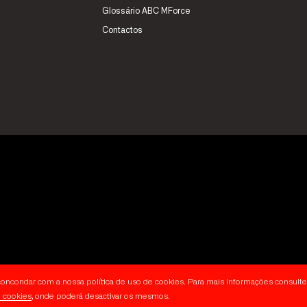
Glossário ABC MForce
Contactos
a concondar com a nossa política de uso de cookies. Para mais informações consulte
e cookies
, onde poderá desactivar os mesmos.