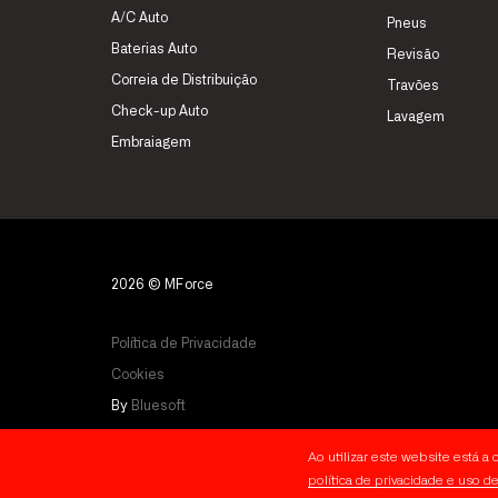
A/C Auto
Pneus
Baterias Auto
Revisão
Correia de Distribuição
Travões
Check-up Auto
Lavagem
Embraiagem
2026 © MForce
Política de Privacidade
Cookies
By
Bluesoft
Ao utilizar este website está 
política de privacidade e uso d