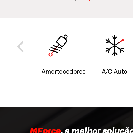
rnador
Amortecedores
A/C Auto
MForce
, a melhor soluçã