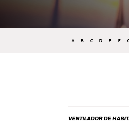
A
B
C
D
E
F
VENTILADOR DE HABI