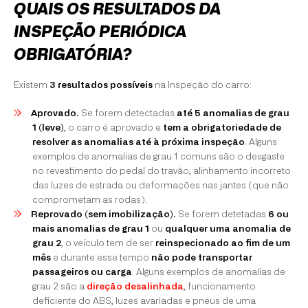
QUAIS OS RESULTADOS DA
INSPEÇÃO PERIÓDICA
OBRIGATÓRIA?
Existem
3 resultados possíveis
na Inspeção do carro:
Aprovado.
Se forem detectadas
até 5 anomalias de grau
1 (leve)
, o carro é aprovado e
tem a obrigatoriedade de
resolver as anomalias até à próxima inspeção
. Alguns
exemplos de anomalias de grau 1 comuns são o desgaste
no revestimento do pedal do travão, alinhamento incorreto
das luzes de estrada ou deformações nas jantes (que não
comprometam as rodas).
Reprovado (sem imobilização).
Se forem detetadas
6 ou
mais anomalias de grau 1
ou
qualquer uma anomalia de
grau 2
, o veículo tem de ser
reinspecionado ao fim de um
mês
e durante esse tempo
não pode transportar
passageiros ou carga
. Alguns exemplos de anomalias de
grau 2 são a
direção desalinhada
, funcionamento
deficiente do ABS, luzes avariadas e pneus de uma