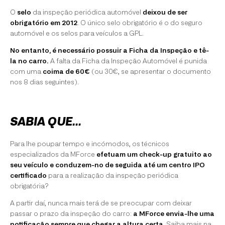
O
selo
da inspeção periódica automóvel
deixou de ser
obrigatório em 2012
. O único selo obrigatório é o do seguro
automóvel e os selos para veículos a GPL.
No entanto, é necessário possuir a Ficha da Inspeção e tê-
la no carro.
A falta da Ficha da Inspeção Automóvel é punida
com uma
coima de 60€
(ou 30€, se apresentar o documento
nos 8 dias seguintes).
SABIA QUE…
Para lhe poupar tempo e incómodos, os técnicos
especializados da MForce
efetuam um check-up gratuito ao
seu veículo e conduzem-no de seguida até um centro IPO
certificado
para a realização da inspeção periódica
obrigatória?
A partir daí, nunca mais terá de se preocupar com deixar
passar o prazo da inspeção do carro:
a MForce envia-lhe uma
notificação sempre que chegar a altura certa
. Saiba mais na