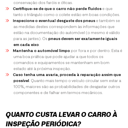
conservação dos faróis e óticas.
Certifique-se de que o carro não perde fluidos
e que
tanto o triângulo como o colete estão em boas condições.
Inspecione o eventual desgaste dos pneus
e também se
as medidas destes correspondem às informações que
estão na documentação do automóvel (o mesmo é válido
para as jantes). Os
pneus devem ser exatamente iguais
em cada eixo
.
Mantenha o automóvel limpo
por fora e por dentro. Esta é
uma boa prática que pode ajudar a que todos os
comandos e equipamentos se mantenham em bom
estado até à próxima inspeção.
Caso tenha uma avaria, proceda à reparação assim que
possível
. Quanto mais tempo o veículo circular sem estar a
100%, maiores são as probabilidades de desgastar outros
componentes e de falhar em termos mecânicos.
QUANTO CUSTA LEVAR O CARRO À
INSPEÇÃO PERIÓDICA?