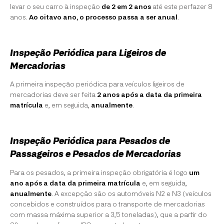
levar o seu carro à inspeção
de 2 em 2 anos
até este perfazer 8
anos.
Ao oitavo ano, o processo passa a ser anual
.
Inspeção Periódica para Ligeiros de
Mercadorias
A primeira inspeção periódica para veículos ligeiros de
mercadorias deve ser feita
2 anos após a data da primeira
matrícula
e, em seguida,
anualmente
.
Inspeção Periódica para Pesados de
Passageiros e Pesados de Mercadorias
Para os pesados, a primeira inspeção obrigatória é logo
um
ano após a data da primeira matrícula
e, em seguida,
anualmente
. A excepção são os automóveis N2 e N3 (veículos
concebidos e construídos para o transporte de mercadorias
com massa máxima superior a 3,5 toneladas), que a partir do