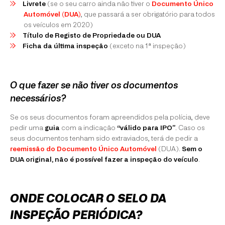
Livrete
(se o seu carro ainda não tiver o
Documento Único
Automóvel (DUA)
, que passará a ser obrigatório para todos
os veículos em 2020)
Título de Registo de Propriedade ou DUA
Ficha da última inspeção
(exceto na 1ª inspeção)
O que fazer se não tiver os documentos
necessários?
Se os seus documentos foram apreendidos pela polícia, deve
pedir uma
guia
com a indicação
“válido para IPO”
. Caso os
seus documentos tenham sido extraviados, terá de pedir a
reemissão do Documento Único Automóvel
(DUA).
Sem o
DUA original, não é possível fazer a inspeção do veículo
.
ONDE COLOCAR O SELO DA
INSPEÇÃO PERIÓDICA?