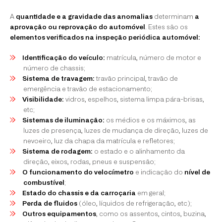
A
quantidade e a gravidade das anomalias
determinam
a
aprovação ou reprovação do automóvel
. Estes são os
elementos verificados na inspeção periódica automóvel:
Identificação do veículo:
matrícula, número de motor e
número de chassis;
Sistema de travagem:
travão principal, travão de
emergência e travão de estacionamento;
Visibilidade:
vidros, espelhos, sistema limpa pára-brisas,
etc;
Sistemas de iluminação:
os médios e os máximos, as
luzes de presença, luzes de mudança de direção, luzes de
nevoeiro, luz da chapa da matrícula e refletores;
Sistema de rodagem:
o estado e o alinhamento da
direção, eixos, rodas, pneus e suspensão;
O funcionamento do velocímetro
e indicação do
nível de
combustível
;
Estado do chassis e da carroçaria
em geral;
Perda de fluidos
(óleo, líquidos de refrigeração, etc);
Outros equipamentos
, como os assentos, cintos, buzina,