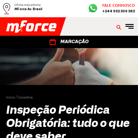
Oficina mais próxima
FALE CONNOSCO
MForce Av. Brasil
+244 932 309 382
MARCAÇÃO
Início
Conselhos
Inspeção Periódica
Obrigatória: tudo o que
deve saber