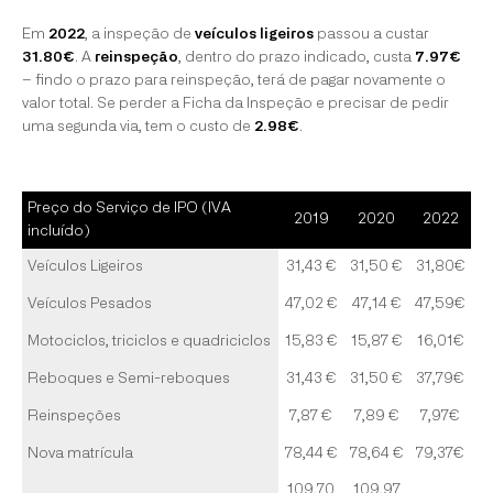
Em
2022
, a inspeção de
veículos ligeiros
passou a custar
31.80€
. A
reinspeção
, dentro do prazo indicado, custa
7.97€
– findo o prazo para reinspeção, terá de pagar novamente o
valor total. Se perder a Ficha da Inspeção e precisar de pedir
uma segunda via, tem o custo de
2.98€
.
Preço do Serviço de IPO (IVA
2019
2020
2022
incluído)
Veículos Ligeiros
31,43 €
31,50 €
31,80€
Veículos Pesados
47,02 €
47,14 €
47,59€
Motociclos, triciclos e quadriciclos
15,83 €
15,87 €
16,01€
Reboques e Semi-reboques
31,43 €
31,50 €
37,79€
Reinspeções
7,87 €
7,89 €
7,97€
Nova matrícula
78,44 €
78,64 €
79,37€
109,70
109,97