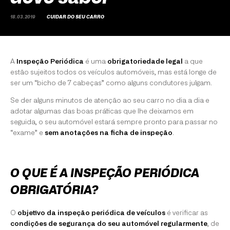
18.03.2019
CUIDAR DO SEU CARRO
A
Inspeção Periódica
é uma
obrigatoriedade legal
a que
estão sujeitos todos os veículos automóveis, mas está longe de
ser um “bicho de 7 cabeças” como alguns condutores julgam.
Se der alguns minutos de atenção ao seu carro no dia a dia e
adotar algumas das boas práticas que lhe deixamos em
seguida, o seu automóvel estará sempre pronto para passar no
“exame” e
sem anotações na ficha de inspeção
.
O QUE É A INSPEÇÃO PERIÓDICA
OBRIGATÓRIA?
O
objetivo da inspeção periódica de veículos
é verificar as
condições de segurança do seu automóvel regularmente
, de