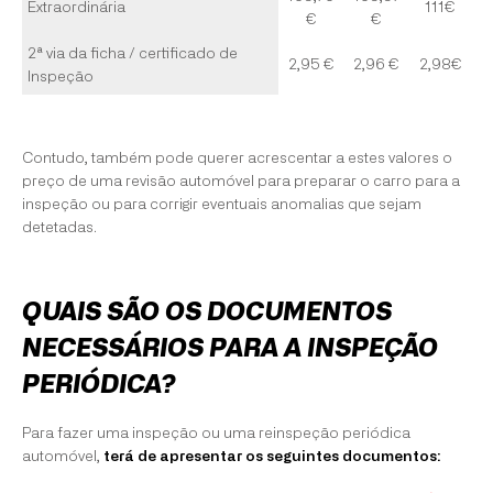
Extraordinária
111€
€
€
2ª via da ficha / certificado de
2,95 €
2,96 €
2,98€
Inspeção
Contudo, também pode querer acrescentar a estes valores o
preço de uma revisão automóvel para preparar o carro para a
inspeção ou para corrigir eventuais anomalias que sejam
detetadas.
QUAIS SÃO OS DOCUMENTOS
NECESSÁRIOS PARA A INSPEÇÃO
PERIÓDICA?
Para fazer uma inspeção ou uma reinspeção periódica
automóvel,
terá de apresentar os seguintes documentos: