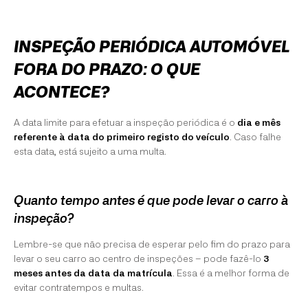
INSPEÇÃO PERIÓDICA AUTOMÓVEL
FORA DO PRAZO: O QUE
ACONTECE?
A data limite para efetuar a inspeção periódica é o
dia e mês
referente à data do primeiro registo do veículo
. Caso falhe
esta data, está sujeito a uma multa.
Quanto tempo antes é que pode levar o carro à
inspeção?
Lembre-se que não precisa de esperar pelo fim do prazo para
levar o seu carro ao centro de inspeções – pode fazê-lo
3
meses antes da data da matrícula
. Essa é a melhor forma de
evitar contratempos e multas.