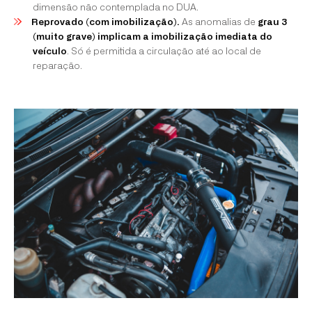
dimensão não contemplada no DUA.
Reprovado (com imobilização).
As anomalias de
grau 3
(muito grave) implicam a imobilização imediata do
veículo
. Só é permitida a circulação até ao local de
reparação.