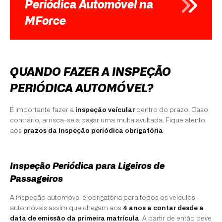
Periódica Automóvel na
MForce
QUANDO FAZER A INSPEÇÃO
PERIÓDICA AUTOMÓVEL?
É importante fazer a
inspeção veícular
dentro do prazo. Caso
contrário, arrisca-se a pagar uma multa avultada. Fique atento
aos
prazos da Inspeção periódica obrigatória
:
Inspeção Periódica para Ligeiros de
Passageiros
A inspeção automóvel é obrigatória para todos os veículos
automóveis assim que chegam aos
4 anos a contar desde a
data de emissão da primeira matrícula
. A partir de então deve