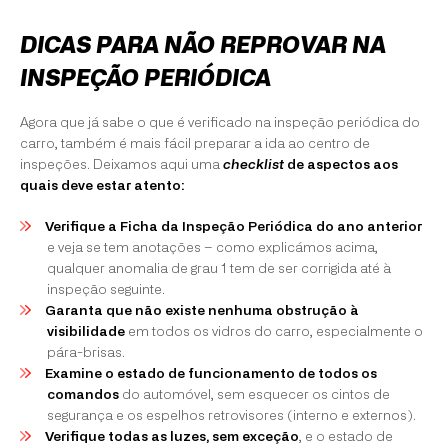
DICAS PARA NÃO REPROVAR NA
INSPEÇÃO PERIÓDICA
Agora que já sabe o que é verificado na inspeção periódica do
carro, também é mais fácil preparar a ida ao centro de
inspeções. Deixamos aqui uma
checklist
de aspectos aos
quais deve estar atento:
Verifique a Ficha da Inspeção Periódica do ano anterior
e veja se tem anotações – como explicámos acima,
qualquer anomalia de grau 1 tem de ser corrigida até à
inspeção seguinte.
Garanta que não existe nenhuma obstrução à
visibilidade
em todos os vidros do carro, especialmente o
pára-brisas.
Examine o estado de funcionamento de todos os
comandos
do automóvel, sem esquecer os cintos de
segurança e os espelhos retrovisores (interno e externos).
Verifique todas as luzes, sem exceção
, e o estado de