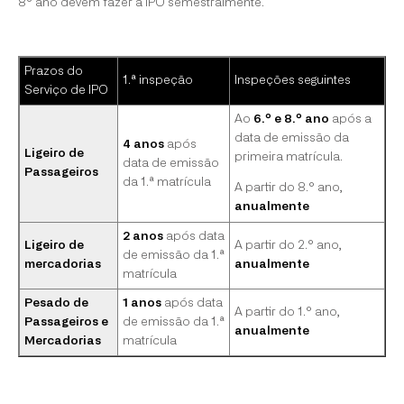
8º ano devem fazer a IPO semestralmente.
Prazos do
1.ª inspeção
Inspeções seguintes
Serviço de IPO
Ao
6.º e 8.º ano
após a
data de emissão da
4 anos
após
Ligeiro de
primeira matrícula.
data de emissão
Passageiros
da 1.ª matrícula
A partir do 8.º ano,
anualmente
2 anos
após data
Ligeiro de
A partir do 2.º ano,
de emissão da 1.ª
mercadorias
anualmente
matrícula
Pesado de
1 anos
após data
A partir do 1.º ano,
Passageiros e
de emissão da 1.ª
anualmente
Mercadorias
matrícula